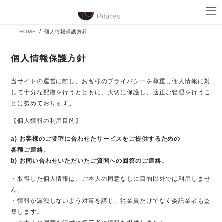
コ
ナ
ン
ビ
テ
ゲ
HOME
個人情報保護方針
ン
ー
ツ
シ
へ
ョ
個人情報保護方針
ス
ン
キ
に
当サイトの運営に際し、お客様のプライバシーを尊重し個人情報に対
ッ
移
して十分な配慮を行うとともに、
大切に保護し、適正な管理を行うこ
プ
動
とに努めております。
【個人情報の利用目的】
a) お客様のご要望に合わせたサービスをご提供するための
各種ご連絡。
b) お問い合わせいただいたご質問への回答のご連絡。
・取得した個人情報は、ご本人の同意なしに目的以外では利用しませ
ん。
・情報が漏洩しないよう対策を講じ、従業員だけでなく委託業者も監
督します。