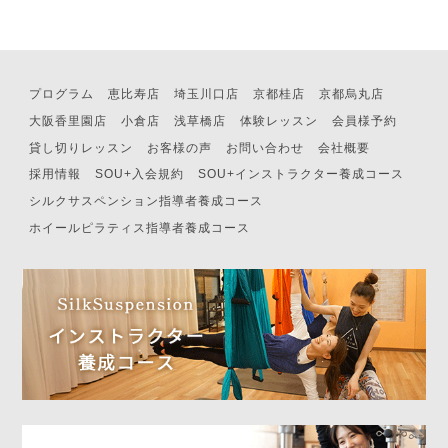
プログラム
恵比寿店
埼玉川口店
京都桂店
京都烏丸店
大阪香里園店
小倉店
浅草橋店
体験レッスン
会員様予約
貸し切りレッスン
お客様の声
お問い合わせ
会社概要
採用情報
SOU+入会規約
SOU+インストラクター養成コース
シルクサスペンション指導者養成コース
ホイールピラティス指導者養成コース